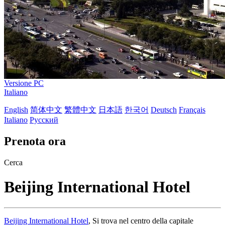
Versione PC
Italiano
English
简体中文
繁體中文
日本語
한국어
Deutsch
Français
Italiano
Русский
Prenota ora
Cerca
Beijing International Hotel
Beijing International Hotel
, Si trova nel centro della capitale